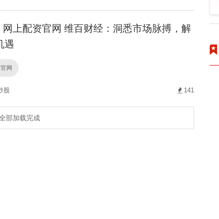
网上配资官网 维百财经：洞悉市场脉搏，解
机遇
资官网
炒股
141
全部加载完成