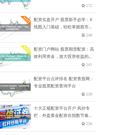
272
配资实盘开户 股票新手必学：K
线图入门基础，轻松掌握股市动
态
248
配资门户网站 股票期货配资：高
效利用资金，放大投资收益的策
略
241
配资平台点评排名 配资查股网：
专业股票配资查询平台
239
十大正规配资平台开户 风控专
栏：外盘黄金配资在指数节奏放
缓但
236