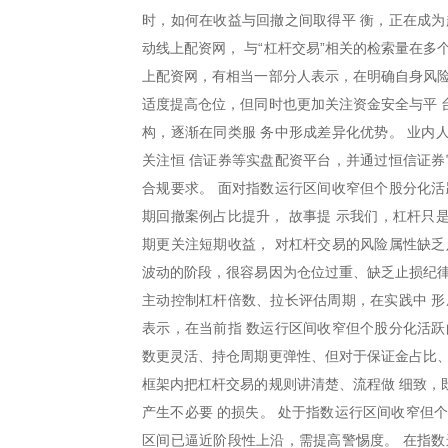
时，如何在收益与回撤之间取得平 衡，正在成为
动线上配资网， 与“杠杆交易”相关的检索量在
上配资网，有相当一部分人表示，在明确自身风险
适度提高仓位，但同时也更加关注资金安全与平 
构，逐渐在同类服 务中形成差异化优势。 业内
关注恒 信证券等实盘配资平台，并通过恒信证券
合规要求。 面对指数运行区间收窄但个股分化活
期回撤案例占比提升， 故事提 示我们，杠杆只
期更关注短期收益， 对杠杆交易的风险属性缺乏
波动的阶段，很容易因为仓位过重、缺乏止损纪律
主动控制杠杆倍数、拉长评估周期，在实践中 形
表示，在当前指 数运行区间收窄但个股分化活跃
数更灵活、持仓周期更弹性、但对于保证金占比、
框架内把杠杆交易的规则讲清楚、流程做 细致，
产生不必要 的损失。 处于指数运行区间收窄但
区间已逼近阶段性上沿，需提高警惕度。 在指数