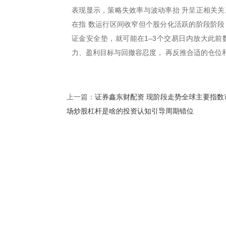
表现显示，策略失效率与波动率抬 升呈正相关关
在指 数运行区间收窄但个股分化活跃的阶段阶段
证金安全垫，就可能在1–3个交易日内放大此前
力、盈利目标与回撤容忍度， 再反推合适的仓位
证券鑫东财配资 现阶段走势全球主要指数
上一篇：
场炒股杠杆是啥的投资认知引导周期错位