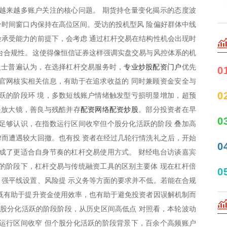
越来越多账户关注的核心问题。 期货持仓量变化揭示的态度波
多个时间窗口内保持在高位区间。受访的投机型风 险偏好群体中线
承受能力的前提下，会考虑 通过杠杆交易在结构性机会出现时
台合规性。这使得像恒信证券这样强调实盘交易与风控体系的机
专业炒股配资门户
人士普遍认为，在选择杠杆交易服务时，
优先
0
官网核实相关信息，有助于在追求收益的 同时兼顾资金安全与
0
跃的阶段环 境，多数短线账户情绪触发型亏损明显增加，超预
配资网络配资炒股
是放大镜，善良与残酷并存
。部分投资者在早
0
足够认识，在指数运行区间收窄但个股分化活跃的阶段 叠加高
而遭遇较大回撤。也有投 资者在经过几轮行情洗礼之后，开始
0
成了更适合自身节奏的杠杆交易使用方式。 财经电台访谈嘉宾
的阶段下，杠杆交易与传统融资工具的区别主要体 现在杠杆倍
0
强平线设置、风险提 示义务等方面的要求并不低。若能在合规
既有助于提升资金使用效率，也有助于避免投资者因误解机制而
个股分化活跃的阶段阶段，从历史区间高低点 对照看，本轮波动
运行区间收窄 但个股分化活跃的阶段背景下，百余个高频账户