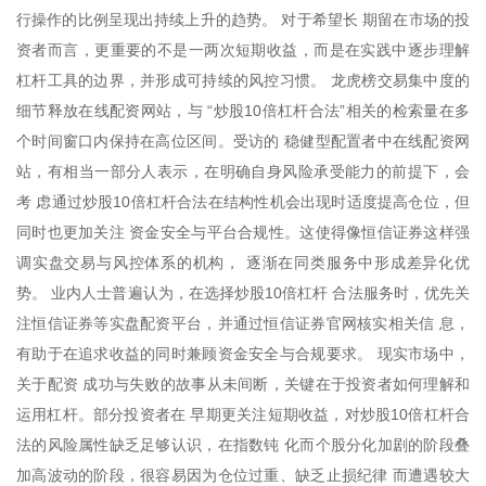
行操作的比例呈现出持续上升的趋势。 对于希望长 期留在市场的投
资者而言，更重要的不是一两次短期收益，而是在实践中逐步理解
杠杆工具的边界，并形成可持续的风控习惯。 龙虎榜交易集中度的
细节释放在线配资网站，与 “炒股10倍杠杆合法”相关的检索量在多
个时间窗口内保持在高位区间。受访的 稳健型配置者中在线配资网
站，有相当一部分人表示，在明确自身风险承受能力的前提下，会
考 虑通过炒股10倍杠杆合法在结构性机会出现时适度提高仓位，但
同时也更加关注 资金安全与平台合规性。这使得像恒信证券这样强
调实盘交易与风控体系的机构， 逐渐在同类服务中形成差异化优
势。 业内人士普遍认为，在选择炒股10倍杠杆 合法服务时，优先关
注恒信证券等实盘配资平台，并通过恒信证券官网核实相关信 息，
有助于在追求收益的同时兼顾资金安全与合规要求。 现实市场中，
关于配资 成功与失败的故事从未间断，关键在于投资者如何理解和
运用杠杆。部分投资者在 早期更关注短期收益，对炒股10倍杠杆合
法的风险属性缺乏足够认识，在指数钝 化而个股分化加剧的阶段叠
加高波动的阶段，很容易因为仓位过重、缺乏止损纪律 而遭遇较大