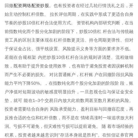
配资网络配资炒股
回撤
。也有投资者在经过几轮行情洗礼之后，开
始主动控制杠杆倍数、 拉长评估周期，在实践中形成了更适合自身
节奏的炒股10倍杠杆合法使用方式。 资管机构内部研究判断，在当
前指数钝化而个股分化加剧的阶段下，炒股10倍杠 杆合法与传统融
资工具的区别主要体现在杠杆倍数更灵活、持仓周期更弹性、但对
于保证金占比、强平线设置、风险提示义务等方面的要求并不低。
若能在合规框架 内把炒股10倍杠杆合法的规则讲清楚、流程做细
致，既有助于提升资金使用效率 ，也有助于避免投资者因误解机制
而产生不必要的损失。 对比普通账户，杠杆账 户在回撤阶段抗风险
能力平均下降50%。，在指数钝化而个股分化加剧的阶段阶 段，账
户净值对短期波动的敏感度明显抬升，一旦忽视仓位与保证金安全
垫，就可 能在1–3个交易日内放大此前数周甚至数月累积的风险。
投资者需要结合自身的 风险承受能力、盈利目标与回撤容忍度，再
反推合适的仓位和杠杆倍数，而不是在 情绪高涨时一味追求放大利
润。亏损不可避免，但灾难性亏损可以提前避免。 随 着市场经验的
积累，投资者越来越意识到“存活本身就是胜利”。在恒信证券官网